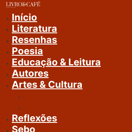
Ir
Para
Início
O
Literatura
Conteúdo
Resenhas
Poesia
Educação & Leitura
Autores
Artes & Cultura
Cinema & Literatura
Música
Reflexões
Sebo