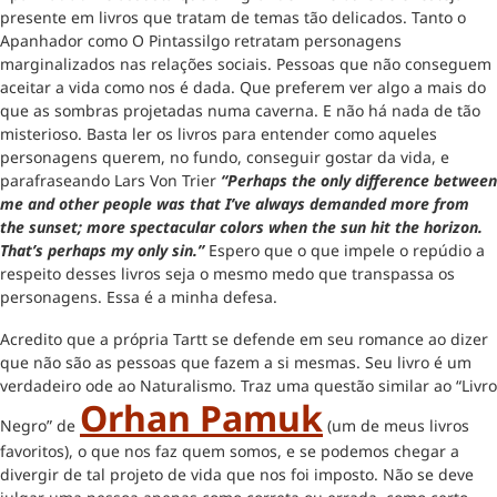
presente em livros que tratam de temas tão delicados. Tanto o
Apanhador como O Pintassilgo retratam personagens
marginalizados nas relações sociais. Pessoas que não conseguem
aceitar a vida como nos é dada. Que preferem ver algo a mais do
que as sombras projetadas numa caverna. E não há nada de tão
misterioso. Basta ler os livros para entender como aqueles
personagens querem, no fundo, conseguir gostar da vida, e
parafraseando Lars Von Trier
“Perhaps the only difference between
me and other people was that I’ve always demanded more from
the sunset; more spectacular colors when the sun hit the horizon.
That’s perhaps my only sin.”
Espero que o que impele o repúdio a
respeito desses livros seja o mesmo medo que transpassa os
personagens. Essa é a minha defesa.
Acredito que a própria Tartt se defende em seu romance ao dizer
que não são as pessoas que fazem a si mesmas. Seu livro é um
verdadeiro ode ao Naturalismo. Traz uma questão similar ao “Livro
Orhan Pamuk
Negro” de
(um de meus livros
favoritos), o que nos faz quem somos, e se podemos chegar a
divergir de tal projeto de vida que nos foi imposto. Não se deve