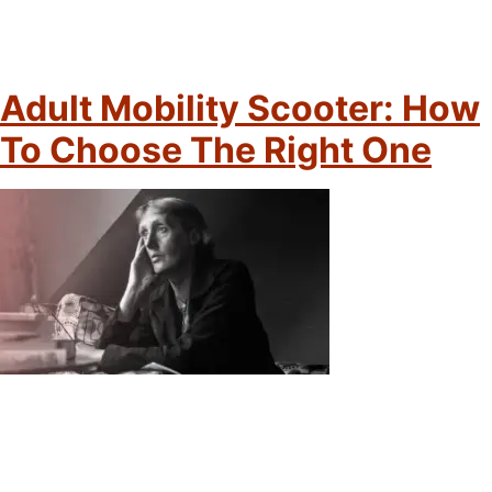
Adult Mobility Scooter: How
To Choose The Right One