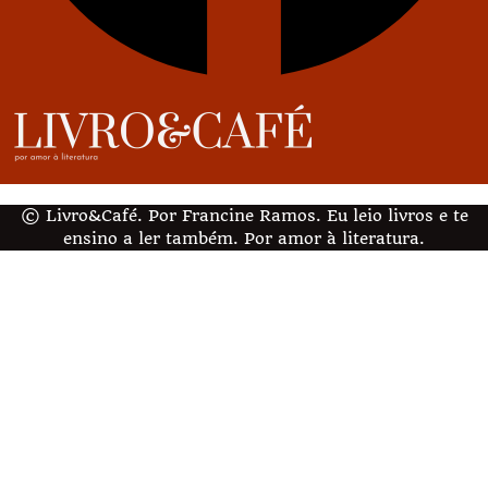
© Livro&Café. Por Francine Ramos. Eu leio livros e te
ensino a ler também. Por amor à literatura.