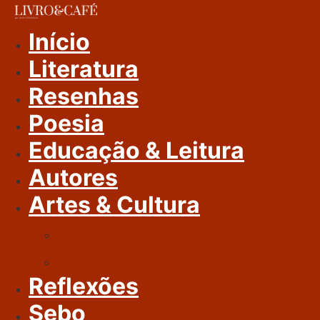
Ir
Para
Início
O
Literatura
Conteúdo
Resenhas
Poesia
Educação & Leitura
Autores
Artes & Cultura
Cinema & Literatura
Música
Reflexões
Sebo