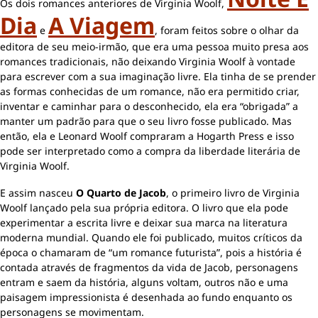
Os dois romances anteriores de Virginia Woolf,
Dia
A Viagem
e
, foram feitos sobre o olhar da
editora de seu meio-irmão, que era uma pessoa muito presa aos
romances tradicionais, não deixando Virginia Woolf à vontade
para escrever com a sua imaginação livre. Ela tinha de se prender
as formas conhecidas de um romance, não era permitido criar,
inventar e caminhar para o desconhecido, ela era “obrigada” a
manter um padrão para que o seu livro fosse publicado. Mas
então, ela e Leonard Woolf compraram a Hogarth Press e isso
pode ser interpretado como a compra da liberdade literária de
Virginia Woolf.
E assim nasceu
O Quarto de Jacob
, o primeiro livro de Virginia
Woolf lançado pela sua própria editora. O livro que ela pode
experimentar a escrita livre e deixar sua marca na literatura
moderna mundial. Quando ele foi publicado, muitos críticos da
época o chamaram de “um romance futurista”, pois a história é
contada através de fragmentos da vida de Jacob, personagens
entram e saem da história, alguns voltam, outros não e uma
paisagem impressionista é desenhada ao fundo enquanto os
personagens se movimentam.