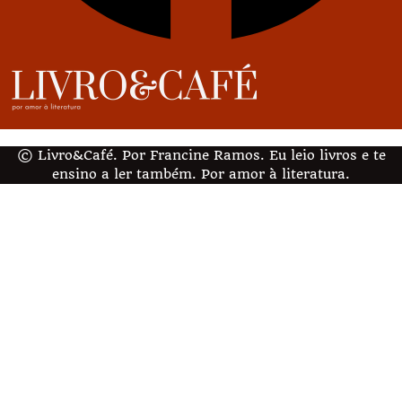
© Livro&Café. Por Francine Ramos. Eu leio livros e te
ensino a ler também. Por amor à literatura.