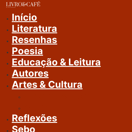
Ir
Para
Início
O
Literatura
Conteúdo
Resenhas
Poesia
Educação & Leitura
Autores
Artes & Cultura
Cinema & Literatura
Música
Reflexões
Sebo