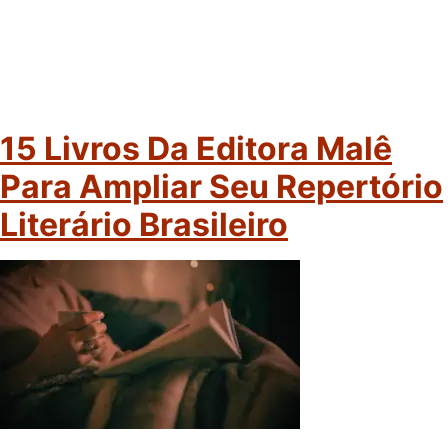
15 Livros Da Editora Malê
Para Ampliar Seu Repertório
Literário Brasileiro