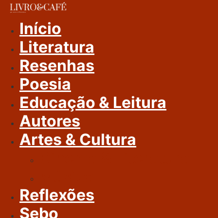
Ir
Para
Início
O
Literatura
Conteúdo
Resenhas
Poesia
Educação & Leitura
Autores
Artes & Cultura
Cinema & Literatura
Música
Reflexões
Sebo