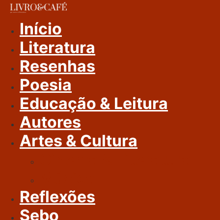
Ir
Para
Início
O
Literatura
Conteúdo
Resenhas
Poesia
Educação & Leitura
Autores
Artes & Cultura
Cinema & Literatura
Música
Reflexões
Sebo