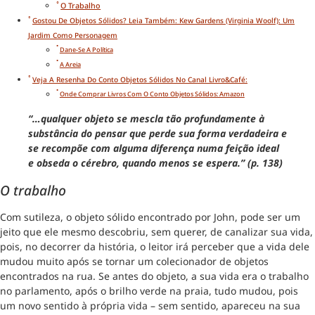
O Trabalho
Gostou De Objetos Sólidos? Leia Também: Kew Gardens (Virginia Woolf): Um
Jardim Como Personagem
Dane-Se A Política
A Areia
Veja A Resenha Do Conto Objetos Sólidos No Canal Livro&Café:
Onde Comprar Livros Com O Conto Objetos Sólidos: Amazon
“…qualquer objeto se mescla tão profundamente à
substância do pensar que perde sua forma verdadeira e
se recompõe com alguma diferença numa feição ideal
e obseda o cérebro, quando menos se espera.” (p. 138)
O trabalho
Com sutileza, o objeto sólido encontrado por John, pode ser um
jeito que ele mesmo descobriu, sem querer, de canalizar sua vida,
pois, no decorrer da história, o leitor irá perceber que a vida dele
mudou muito após se tornar um colecionador de objetos
encontrados na rua. Se antes do objeto, a sua vida era o trabalho
no parlamento, após o brilho verde na praia, tudo mudou, pois
um novo sentido à própria vida – sem sentido, apareceu na sua