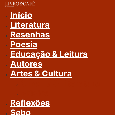
Ir
Para
Início
O
Literatura
Conteúdo
Resenhas
Poesia
Educação & Leitura
Autores
Artes & Cultura
Cinema & Literatura
Música
Reflexões
Sebo