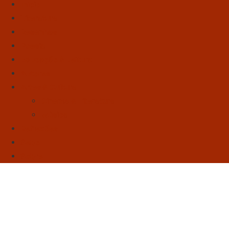
Início
Literatura
Resenhas
Poesia
Educação & Leitura
Autores
Artes & Cultura
Cinema & Literatura
Música
Reflexões
Sebo
Sobre