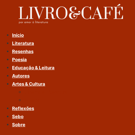
Ir
Para
O
Conteúdo
Início
Literatura
Resenhas
Poesia
Educação & Leitura
Autores
Artes & Cultura
Cinema & Literatura
Música
Reflexões
Sebo
Sobre