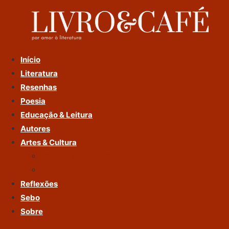
Ir
Para
O
Conteúdo
Início
Literatura
Resenhas
Poesia
Educação & Leitura
Autores
Artes & Cultura
Cinema & Literatura
Música
Reflexões
Sebo
Sobre