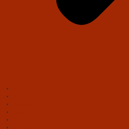
Início
Literatura
Resenhas
Poesia
Educação & Leitura
Autores