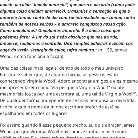
aquele peculiar “ondula amarelo”, que parece absurdo (como pode
alguma coisa ondular amarelo?), transmite a sensação de que o
amarelo tomou conta do dia com tal intensidade que tomou conta
também de nossos verbos – o amarelo conquistou nossa ação.
Como ondulamos? Ondulamos amarelo. É a única coisa que
podemos fazer. A luz do sol é tão absoluta que nos aturde,
amolece, rouba-nos a vontade. Oito simples palavras evocam cor,
auge do verão, letargia do calor, safra madura.”
(p. 152, James
Wood, Como funciona a ficção)
Uma das coisas mais legais, dentro de todo o meu universo
literário é saber que, de alguma forma, as pessoas estão
conhecendo Virginia Woolf. Adoro encontrar amigos e eles mesmo
me apresentarem como “ela pesquisa Virginia Woolf” ou até
mesmo “ela louca por uma escritora aí, uma tal de Virginia Woolf”.
De qualquer forma, independente se mais pomposa ou divertida,
fico feliz que o nome da minha escritora preferida está se
espalhando em todos os lugares.
Foi assim: quando li esse pequeno trecho, eu quis abraçar James
Wood, porque Virginia Woolf nos comove tanto… mas é muito
difícil explicar. Ele, como crítico literário, conhece muito bem