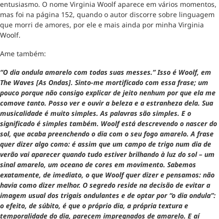
entusiasmo. O nome Virginia Woolf aparece em vários momentos,
mas foi na página 152, quando o autor discorre sobre linguagem
que morri de amores, por ele e mais ainda por minha Virginia
Woolf.
Ame também:
“O dia ondula amarelo com todas suas messes.” Isso é Woolf, em
The Waves [As Ondas]. Sinto-me mortificado com essa frase; um
pouco porque não consigo explicar de jeito nenhum por que ela me
comove tanto. Posso ver e ouvir a beleza e a estranheza dela. Sua
musicalidade é muito simples. As palavras são simples. E o
significado é simples também. Woolf está descrevendo o nascer do
sol, que acaba preenchendo o dia com o seu fogo amarelo. A frase
quer dizer algo como: é assim que um campo de trigo num dia de
verão vai aparecer quando tudo estiver brilhando à luz do sol – um
sinal amarelo, um oceano de cores em movimento. Sabemos
exatamente, de imediato, o que Woolf quer dizer e pensamos: não
havia como dizer melhor. O segredo reside na decisão de evitar a
imagem usual dos trigais ondulantes e de optar por “o dia ondula”:
o efeito, de súbito, é que o próprio dia, a própria textura e
temporalidade do dia, parecem impregnados de amarelo. E aí