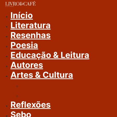
Ir
Para
Início
O
Literatura
Conteúdo
Resenhas
Poesia
Educação & Leitura
Autores
Artes & Cultura
Cinema & Literatura
Música
Reflexões
Sebo