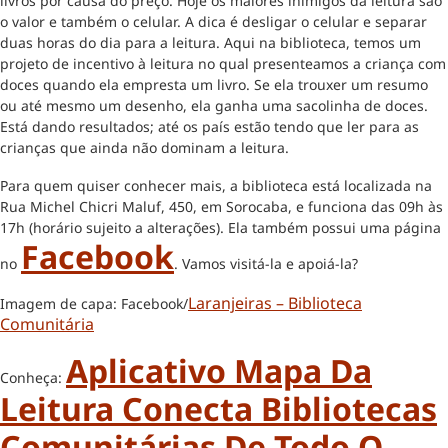
livros por causa do preço. Hoje os maiores inimigos da leitura são
o valor e também o celular. A dica é desligar o celular e separar
duas horas do dia para a leitura. Aqui na biblioteca, temos um
projeto de incentivo à leitura no qual presenteamos a criança com
doces quando ela empresta um livro. Se ela trouxer um resumo
ou até mesmo um desenho, ela ganha uma sacolinha de doces.
Está dando resultados; até os país estão tendo que ler para as
crianças que ainda não dominam a leitura.
Para quem quiser conhecer mais, a biblioteca está localizada na
Rua Michel Chicri Maluf, 450, em Sorocaba, e funciona das 09h às
17h (horário sujeito a alterações). Ela também possui uma página
Facebook
no
. Vamos visitá-la e apoiá-la?
Laranjeiras – Biblioteca
Imagem de capa: Facebook/
Comunitária
Aplicativo Mapa Da
Conheça:
Leitura Conecta Bibliotecas
Comunitárias De Todo O