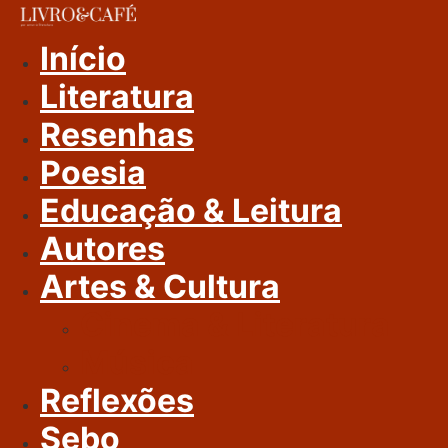
Ir
Para
Início
O
Literatura
Conteúdo
Resenhas
Poesia
Educação & Leitura
Autores
Artes & Cultura
Cinema & Literatura
Música
Reflexões
Sebo