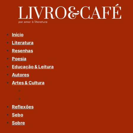
Ir
Para
O
Conteúdo
Início
Literatura
Resenhas
Poesia
Educação & Leitura
Autores
Artes & Cultura
Cinema & Literatura
Música
Reflexões
Sebo
Sobre