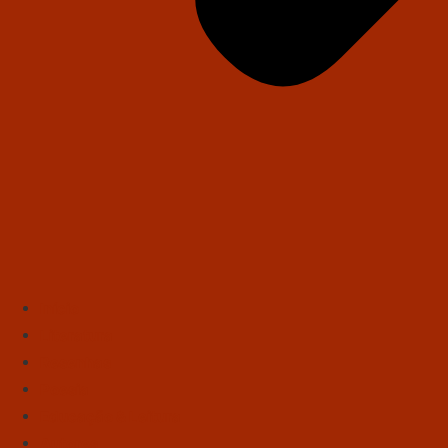
Início
Literatura
Resenhas
Poesia
Educação & Leitura
Autores