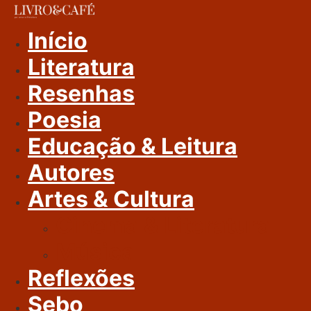
Ir
Para
Início
O
Literatura
Conteúdo
Resenhas
Poesia
Educação & Leitura
Autores
Artes & Cultura
Cinema & Literatura
Música
Reflexões
Sebo