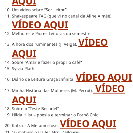
AQUI
Um vídeo sobre “Ser Leitor”
Shakespeare TAG (que vi no canal da Aline Aimée).
VÍDEO AQUI
Melhores e Piores Leituras do semestre
VÍDEO
A hora dos ruminantes (J. Veiga).
AQUI
Sobre “Amar é fazer o próprio café”
Sylvia Plath
VÍDEO AQUI
Diário de Leitura Graça Infinita.
VÍDEO
Minha História das Mulheres (M. Perrot).
AQUI
Sobre o “Teste Bechdel”
Hilda Hilst – poesia e terminar o Pornô Chic
VÍDEO AQUI
Kafka – A Metamorfose.
10 motivos para ler Mrs. Dalloway