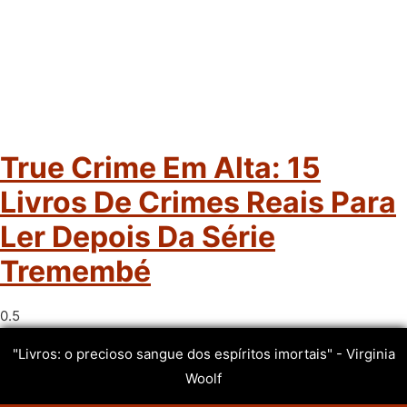
True Crime Em Alta: 15
Livros De Crimes Reais Para
Ler Depois Da Série
Tremembé
"Livros: o precioso sangue dos espíritos imortais" - Virginia
Woolf