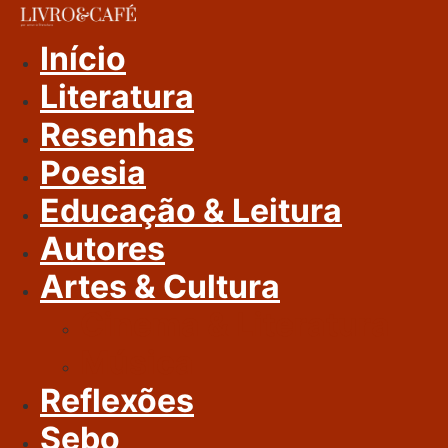
Ir
Para
Início
O
Literatura
Conteúdo
Resenhas
Poesia
Educação & Leitura
Autores
Artes & Cultura
Cinema & Literatura
Música
Reflexões
Sebo