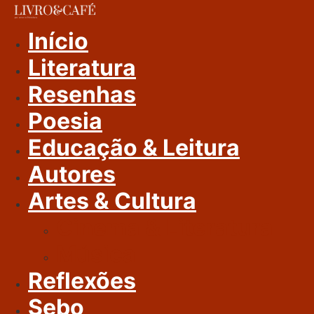
Ir
Para
Início
O
Literatura
Conteúdo
Resenhas
Poesia
Educação & Leitura
Autores
Artes & Cultura
Cinema & Literatura
Música
Reflexões
Sebo