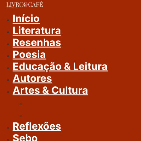
Ir
Para
Início
O
Literatura
Conteúdo
Resenhas
Poesia
Educação & Leitura
Autores
Artes & Cultura
Cinema & Literatura
Música
Reflexões
Sebo