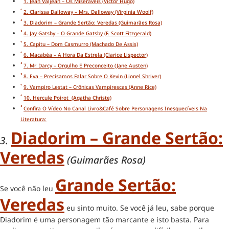
1. Jean Valjean – Os Miseráveis (Victor Hugo)
2. Clarissa Dalloway – Mrs. Dalloway (Virginia Woolf)
3. Diadorim – Grande Sertão: Veredas (Guimarães Rosa)
4. Jay Gatsby – O Grande Gatsby (F. Scott Fitzgerald)
5. Capitu – Dom Casmurro (Machado De Assis)
6. Macabéa – A Hora Da Estrela (Clarice Lispector)
7. Mr. Darcy – Orgulho E Preconceito (Jane Austen)
8. Eva – Precisamos Falar Sobre O Kevin (Lionel Shriver)
9. Vampiro Lestat – Crônicas Vampirescas (Anne Rice)
10. Hercule Poirot (Agatha Christe)
Confira O Vídeo No Canal Livro&Café Sobre Personagens Inesquecíveis Na
Literatura:
Diadorim – Grande Sertão:
3.
Veredas
(Guimarães Rosa)
Grande Sertão:
Se você não leu
Veredas
eu sinto muito. Se você já leu, sabe porque
Diadorim é uma personagem tão marcante e isto basta. Para