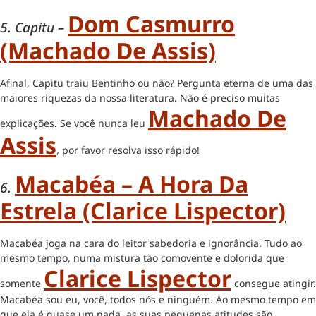
Dom Casmurro
5. Capitu –
(Machado De Assis)
Afinal, Capitu traiu Bentinho ou não? Pergunta eterna de uma das
maiores riquezas da nossa literatura. Não é preciso muitas
Machado De
explicações. Se você nunca leu
Assis
, por favor resolva isso rápido!
Macabéa – A Hora Da
6.
Estrela (Clarice Lispector)
Macabéa joga na cara do leitor sabedoria e ignorância. Tudo ao
mesmo tempo, numa mistura tão comovente e dolorida que
Clarice Lispector
somente
consegue atingir.
Macabéa sou eu, você, todos nós e ninguém. Ao mesmo tempo em
que ela é quase um nada, as suas pequenas atitudes são