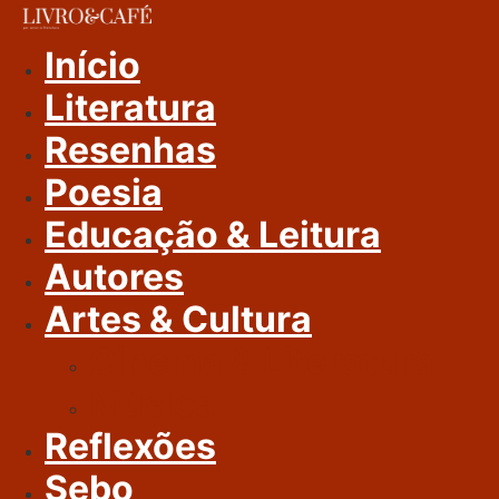
Ir
Para
Início
O
Literatura
Conteúdo
Resenhas
Poesia
Educação & Leitura
Autores
Artes & Cultura
Cinema & Literatura
Música
Reflexões
Sebo