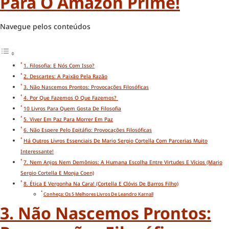
Para O Amazon Prime!
Navegue pelos conteúdos
1. Filosofia: E Nós Com Isso?
2. Descartes: A Paixão Pela Razão
3. Não Nascemos Prontos: Provocações Filosóficas
4. Por Que Fazemos O Que Fazemos?
10 Livros Para Quem Gosta De Filosofia
5. Viver Em Paz Para Morrer Em Paz
6. Não Espere Pelo Epitáfio: Provocações Filosóficas
Há Outros Livros Essenciais De Mario Sergio Cortella Com Parcerias Muito
Interessante!
7. Nem Anjos Nem Demônios: A Humana Escolha Entre Virtudes E Vícios (Mario
Sergio Cortella E Monja Coen)
8. Ética E Vergonha Na Cara! (Cortella E Clóvis De Barros Filho)
Conheça: Os 5 Melhores Livros De Leandro Karnall
3. Não Nascemos Prontos: