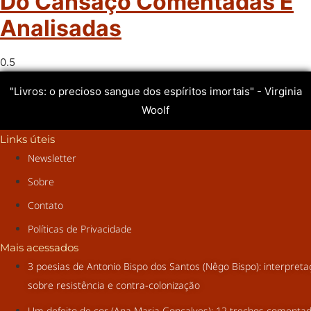
Do Cansaço Comentadas E
Analisadas
"Livros: o precioso sangue dos espíritos imortais" - Virginia
Woolf
Links úteis
Newsletter
Sobre
Contato
Políticas de Privacidade
Mais acessados
3 poesias de Antonio Bispo dos Santos (Nêgo Bispo): interpret
sobre resistência e contra-colonização
Um defeito de cor (Ana Maria Gonçalves): 12 trechos comenta