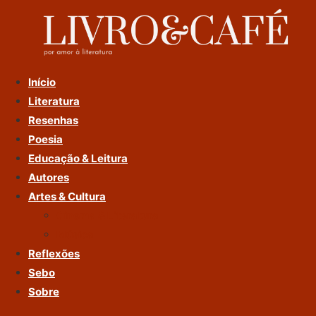
Ir
Para
O
Conteúdo
Início
Literatura
Resenhas
Poesia
Educação & Leitura
Autores
Artes & Cultura
Cinema & Literatura
Música
Reflexões
Sebo
Sobre