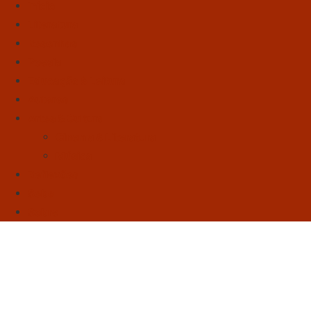
Início
Literatura
Resenhas
Poesia
Educação & Leitura
Autores
Artes & Cultura
Cinema & Literatura
Música
Reflexões
Sebo
Sobre