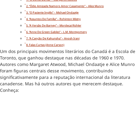
2. “Ódio Amizade Namoro Amor Casamento” – Alice Munro
3. “O Paciente Inglês” – Michael Ondaatje
4. “Assuntos De Família” – Rohinton Mistry
5. “A Versão De Barney” – Mordecai Richler
6. “Anne De Green Gables” – L.M. Montgomery
7. “A Canção De Kahunsha” – Anosh Irani
8. Falas Curtas (Anne Carson)
Um dos principais movimentos literários do Canadá é a Escola de
Toronto, que ganhou destaque nas décadas de 1960 e 1970.
Autores como Margaret Atwood, Michael Ondaatje e Alice Munro
foram figuras centrais desse movimento, contribuindo
significativamente para a reputação internacional da literatura
canadense. Mas há outros autores que merecem destaque.
Conheça: