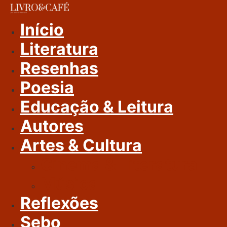
Ir
Para
Início
O
Literatura
Conteúdo
Resenhas
Poesia
Educação & Leitura
Autores
Artes & Cultura
Cinema & Literatura
Música
Reflexões
Sebo