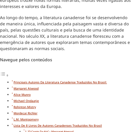
europeus trouxe novas formas literárias, muitas vezes ligadas aos
interesses e valores da Europa.
Ao longo do tempo, a literatura canadense foi se desenvolvendo
de maneira única, influenciada pela paisagem vasta e diversa do
país, pelas questões culturais e pela busca de uma identidade
nacional. No século XX, a literatura canadense floresceu com a
emergência de autores que exploraram temas contemporâneos e
questionaram as normas sociais.
Navegue pelos conteúdos
Principais Autores Da Literatura Canadense Traduzidos No Brasil:
Margaret Atwood
Alice Munro
Michael Ondaatje
Rohinton Mistry
Mordecai Richler
L.M. Montgomery
Lista De 8 Livros De Autores Canadenses Traduzidos No Brasil
1. “O Conto Da Aia” – Margaret Atwood