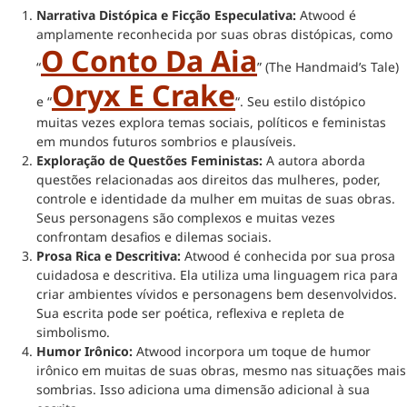
Narrativa Distópica e Ficção Especulativa:
Atwood é
amplamente reconhecida por suas obras distópicas, como
O Conto Da Aia
“
” (The Handmaid’s Tale)
Oryx E Crake
e “
“. Seu estilo distópico
muitas vezes explora temas sociais, políticos e feministas
em mundos futuros sombrios e plausíveis.
Exploração de Questões Feministas:
A autora aborda
questões relacionadas aos direitos das mulheres, poder,
controle e identidade da mulher em muitas de suas obras.
Seus personagens são complexos e muitas vezes
confrontam desafios e dilemas sociais.
Prosa Rica e Descritiva:
Atwood é conhecida por sua prosa
cuidadosa e descritiva. Ela utiliza uma linguagem rica para
criar ambientes vívidos e personagens bem desenvolvidos.
Sua escrita pode ser poética, reflexiva e repleta de
simbolismo.
Humor Irônico:
Atwood incorpora um toque de humor
irônico em muitas de suas obras, mesmo nas situações mais
sombrias. Isso adiciona uma dimensão adicional à sua