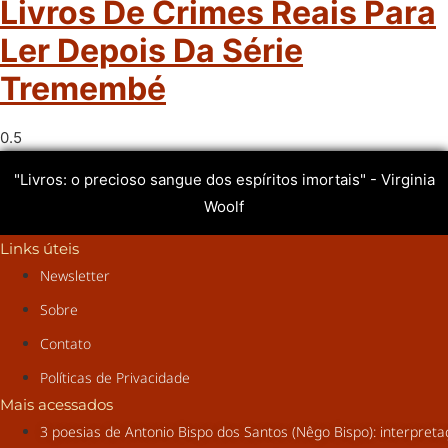
Livros De Crimes Reais Para
Ler Depois Da Série
Tremembé
"Livros: o precioso sangue dos espíritos imortais" - Virginia
Woolf
Links úteis
Newsletter
Sobre
Contato
Políticas de Privacidade
Mais acessados
3 poesias de Antonio Bispo dos Santos (Nêgo Bispo): interpret