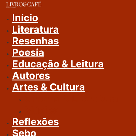
Ir
Para
Início
O
Literatura
Conteúdo
Resenhas
Poesia
Educação & Leitura
Autores
Artes & Cultura
Cinema & Literatura
Música
Reflexões
Sebo