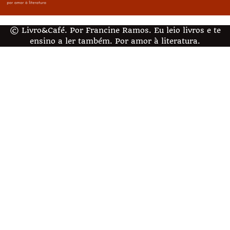
© Livro&Café. Por Francine Ramos. Eu leio livros e te
ensino a ler também. Por amor à literatura.