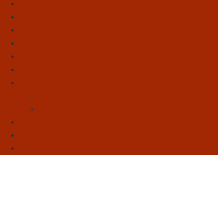
Início
Literatura
Resenhas
Poesia
Educação & Leitura
Autores
Artes & Cultura
Cinema & Literatura
Música
Reflexões
Sebo
Sobre