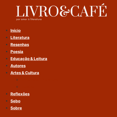
Ir
Para
O
Conteúdo
Início
Literatura
Resenhas
Poesia
Educação & Leitura
Autores
Artes & Cultura
Cinema & Literatura
Música
Reflexões
Sebo
Sobre