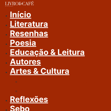
Ir
Para
Início
O
Literatura
Conteúdo
Resenhas
Poesia
Educação & Leitura
Autores
Artes & Cultura
Cinema & Literatura
Música
Reflexões
Sebo