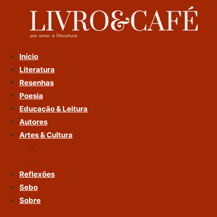
Ir
Para
O
Conteúdo
Início
Literatura
Resenhas
Poesia
Educação & Leitura
Autores
Artes & Cultura
Cinema & Literatura
Música
Reflexões
Sebo
Sobre