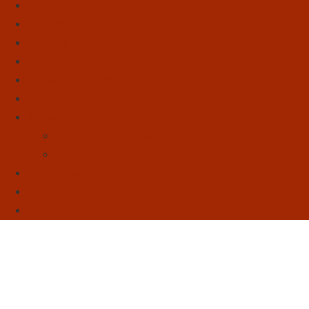
Início
Literatura
Resenhas
Poesia
Educação & Leitura
Autores
Artes & Cultura
Cinema & Literatura
Música
Reflexões
Sebo
Sobre