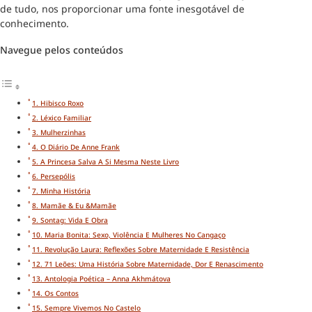
de tudo, nos proporcionar uma fonte inesgotável de
conhecimento.
Navegue pelos conteúdos
1. Hibisco Roxo
2. Léxico Familiar
3. Mulherzinhas
4. O Diário De Anne Frank
5. A Princesa Salva A Si Mesma Neste Livro
6. Persepólis
7. Minha História
8. Mamãe & Eu &Mamãe
9. Sontag: Vida E Obra
10. Maria Bonita: Sexo, Violência E Mulheres No Cangaço
11. Revolução Laura: Reflexões Sobre Maternidade E Resistência
12. 71 Leões: Uma História Sobre Maternidade, Dor E Renascimento
13. Antologia Poética – Anna Akhmátova
14. Os Contos
15. Sempre Vivemos No Castelo