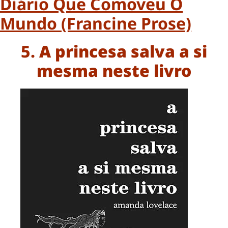
Diário Que Comoveu O
Mundo (Francine Prose)
5.
A princesa salva a si
mesma neste livro