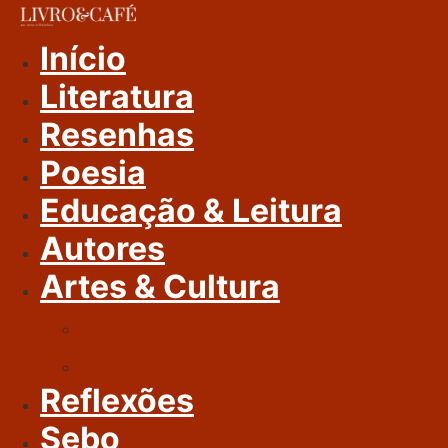
Ir
Para
Início
O
Literatura
Conteúdo
Resenhas
Poesia
Educação & Leitura
Autores
Artes & Cultura
Cinema & Literatura
Música
Reflexões
Sebo