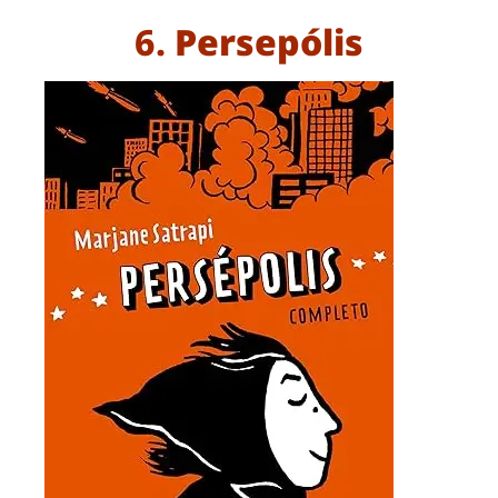
6.
Persepólis