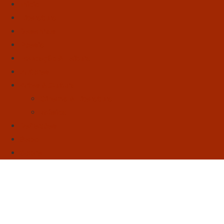
Início
Literatura
Resenhas
Poesia
Educação & Leitura
Autores
Artes & Cultura
Cinema & Literatura
Música
Reflexões
Sebo
Sobre