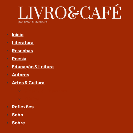
Ir
Para
O
Conteúdo
Início
Literatura
Resenhas
Poesia
Educação & Leitura
Autores
Artes & Cultura
Cinema & Literatura
Música
Reflexões
Sebo
Sobre