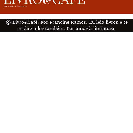
© Livro&Café. Por Francine Ramos. Eu leio livros e te
ensino a ler também. Por amor à literatura.