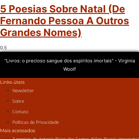
5 Poesias Sobre Natal (de
Fernando Pessoa A Outros
Grandes Nomes)
"Livros: o precioso sangue dos espíritos imortais" - Virginia
Woolf
Links úteis
Newsletter
Sobre
Contato
Políticas de Privacidade
Mais acessados
3 poesias de Antonio Bispo dos Santos (Nêgo Bispo): interpret