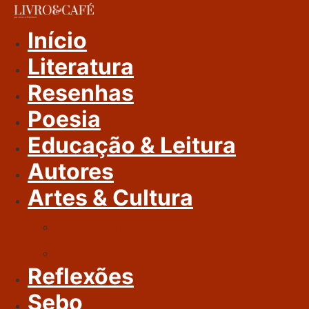
Ir
Para
Início
O
Literatura
Conteúdo
Resenhas
Poesia
Educação & Leitura
Autores
Artes & Cultura
Cinema & Literatura
Música
Reflexões
Sebo