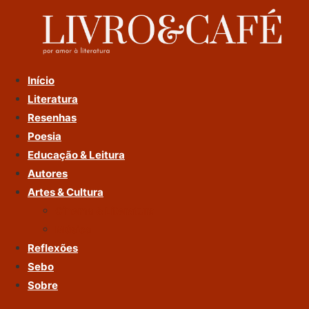
Ir
Para
O
Conteúdo
Início
Literatura
Resenhas
Poesia
Educação & Leitura
Autores
Artes & Cultura
Cinema & Literatura
Música
Reflexões
Sebo
Sobre