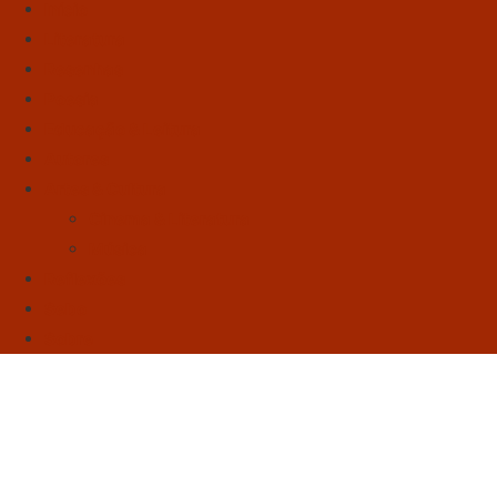
Início
Literatura
Resenhas
Poesia
Educação & Leitura
Autores
Artes & Cultura
Cinema & Literatura
Música
Reflexões
Sebo
Sobre