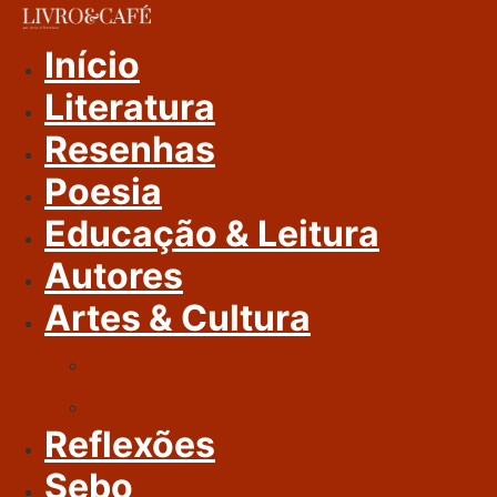
Ir
Para
Início
O
Literatura
Conteúdo
Resenhas
Poesia
Educação & Leitura
Autores
Artes & Cultura
Cinema & Literatura
Música
Reflexões
Sebo