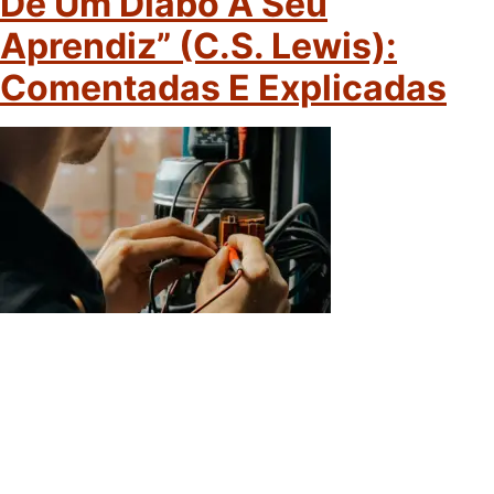
De Um Diabo A Seu
Aprendiz” (C.S. Lewis):
Comentadas E Explicadas