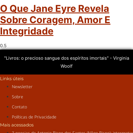
O Que Jane Eyre Revela
Sobre Coragem, Amor E
Integridade
"Livros: o precioso sangue dos espíritos imortais" - Virginia
Woolf
Links úteis
Newsletter
Sobre
Contato
Políticas de Privacidade
Mais acessados
3 poesias de Antonio Bispo dos Santos (Nêgo Bispo): interpret