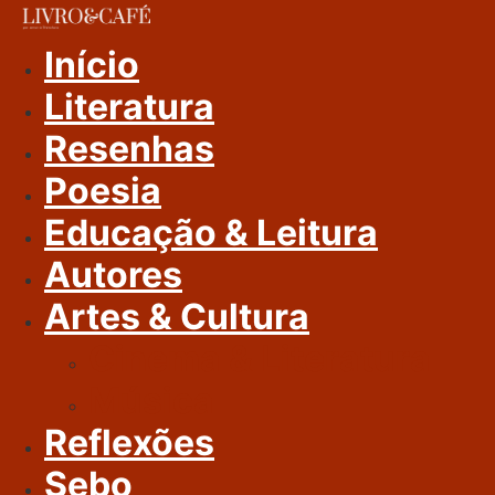
Ir
Para
Início
O
Literatura
Conteúdo
Resenhas
Poesia
Educação & Leitura
Autores
Artes & Cultura
Cinema & Literatura
Música
Reflexões
Sebo