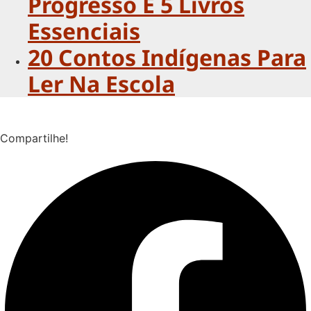
Progresso E 5 Livros
Essenciais
20 Contos Indígenas Para
Ler Na Escola
Compartilhe!