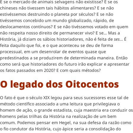
E se o mercado de animais selvagens não existisse? E se os
chineses não tivessem tais hábitos alimentares? E se não
estivéssemos destruindo o planeta por séculos? E se não
tivéssemos concebido um mundo globalizado, rápido, de
deslocamentos contínuos? E se não tivéssemos votado em quem
não respeita nosso direito de permanecer vivo? E se… Mas a
História, já diziam os sábios historiadores, não é feita de
ses
… É
feita daquilo que foi, e o que aconteceu se deu de forma
processual, em um desenrolar de eventos quase que
predestinados a se produzirem de determinada maneira. Então
como será que historiadores do futuro irão explicar e apresentar
os fatos passados em 2020? E com quais métodos?
O legado dos Oitocentos
O fato é que o século XIX legou para seus sucessores esse tal de
método científico associado a uma leitura que privilegiava o
homem de ação, o grande estadista, cuja maestria era conduzir os
homens pelas trilhas da História na realização de um bem
comum. Podemos pensar em Hegel, na sua defesa da razão como
o fio condutor da História, cujo ápice seria a consolidação do