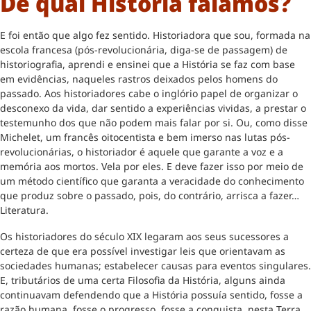
De qual História falamos?
E foi então que algo fez sentido. Historiadora que sou, formada na
escola francesa (pós-revolucionária, diga-se de passagem) de
historiografia, aprendi e ensinei que a História se faz com base
em evidências, naqueles rastros deixados pelos homens do
passado. Aos historiadores cabe o inglório papel de organizar o
desconexo da vida, dar sentido a experiências vividas, a prestar o
testemunho dos que não podem mais falar por si. Ou, como disse
Michelet, um francês oitocentista e bem imerso nas lutas pós-
revolucionárias, o historiador é aquele que garante a voz e a
memória aos mortos. Vela por eles. E deve fazer isso por meio de
um método científico que garanta a veracidade do conhecimento
que produz sobre o passado, pois, do contrário, arrisca a fazer…
Literatura.
Os historiadores do século XIX legaram aos seus sucessores a
certeza de que era possível investigar leis que orientavam as
sociedades humanas; estabelecer causas para eventos singulares.
E, tributários de uma certa Filosofia da História, alguns ainda
continuavam defendendo que a História possuía sentido, fosse a
razão humana, fosse o progresso, fosse a conquista, nesta Terra,