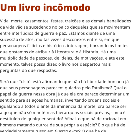
Um livro incômodo
Vida, morte, casamentos, festas, traições e as demais banalidades
da vida vão se sucedendo no palco daqueles que se movimentam
entre interlúdios de guerra e paz. Estamos diante de uma
sucessão de atos, muitas vezes desconexos entre si, em que
personagens fictícios e históricos interagem, borrando os limites
que gostamos de atribuir à Literatura e à História. Há uma
multiplicidade de pessoas, de ideias, de motivações, e até este
momento, talvez possa dizer, o livro nos despertou mais
perguntas do que respostas.
Será que Tolstói está afirmando que não há liberdade humana já
que seus personagens parecem guiados pelo Fatalismo? Qual o
papel da guerra nessa obra já que ela ora parece determinar um
sentido para as ações humanas, invertendo ordens sociais e
igualando a todos diante da iminência da morte, ora parece ser
algo que não só mantém as hierarquias sociais prévias, como é
destituída de qualquer sentido? Afinal, o que há de racional em
homens matando outros de sua própria espécie? E o que há de
verdadeiramente russo em
Guerra e Paz
? O que há de