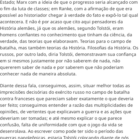
Estado; Marx com a ideia de que o progresso seria alcançado com
o fim da luta de classes; em Ranke, com a afirmação de que era
possível ao historiador chegar à verdade do fato e expô-lo tal qual
acontecera. E não é por acaso que cito aqui pensadores da
História alemães, já que os alemães, segundo Tolstói, eram
homens confiantes no conhecimento que tinham da ciência, da
verdade, das teorias que elaboravam. Teorias para o campo de
batalha, mas também teorias da História. Filosofias da História. Os
russos, por outro lado, diria Tolstói, demonstravam sua confiança
em si mesmos justamente por não saberem de nada, não
quererem saber de nada e por saberem que não poderiam
conhecer nada de maneira absoluta.
Diante dessa fala, conseguimos, assim, situar melhor todas as
imprecisões decisórias do exército russo no campo de batalha
contra franceses que pareciam saber exatamente o que deveria
ser feito; conseguimos entender a razão das multiplicidades de
opiniões, de vertentes que explicavam a guerra e as ações que
deveriam ser tomadas; e até mesmo explicar o que parece
confusão, falta de uniformidade com que o jogo da vida se
desenrolava. Ao escrever como pode ter sido o período das
guerras napoleônicas, estaria Tolstói colocando diante de nós