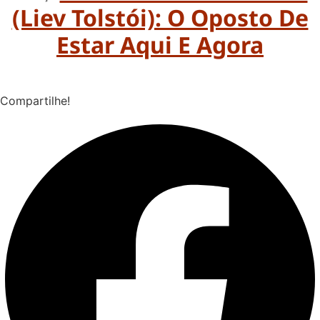
(Liev Tolstói): O Oposto De
Estar Aqui E Agora
Compartilhe!