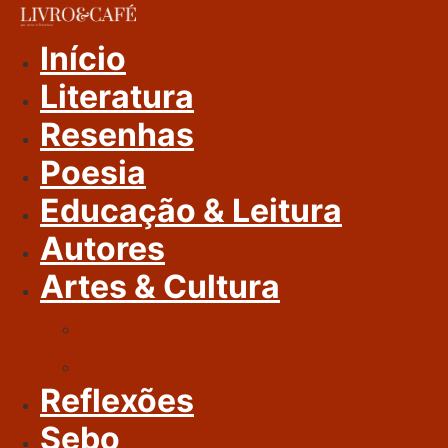
Ir
Para
Início
O
Literatura
Conteúdo
Resenhas
Poesia
Educação & Leitura
Autores
Artes & Cultura
Cinema & Literatura
Música
Reflexões
Sebo