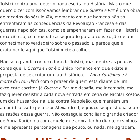
Tolstói contra uma determinada escrita da História. Mas o que
quero dizer com isso? Vamos lembrar que
Guerra e Paz
é uma obra
de meados do século XIX, momento em que homens não só
enfrentaram as consequências da Revolução Francesa e das
guerras napoleônicas, como se empenharam em fazer da História
uma ciência, com método assegurado para a construção de um
conhecimento verdadeiro sobre o passado. E parece que é
exatamente aqui que Tolstói mete a colher.
Não sou grande conhecedora de Tolstói, mas dentre as poucas
obras que li,
Guerra e Paz
é o único romance em que existe a
proposta de se contar um fato histórico. Li
Anna Kariênina
e
A
morte de Ivan Ilitch
com o prazer de quem está diante de um
excelente escritor. Já
Guerra e Paz
me desafia, me incomoda, me
faz querer desistir a cada nova entrada em cena de Nicolai Rostóv,
um dos hussardos na luta contra Napoleão, que mantém um
amor idealizado pelo czar Alexandre I, e pouco se questiona sobre
as razões dessa guerra. Não conseguia conciliar o grande criador
de Anna Kariênina com aquele que agora tenho diante dos olhos
e me apresenta personagens que pouco, ou nada, me agradam.