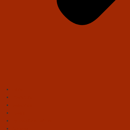
Início
Literatura
Resenhas
Poesia
Educação & Leitura
Autores