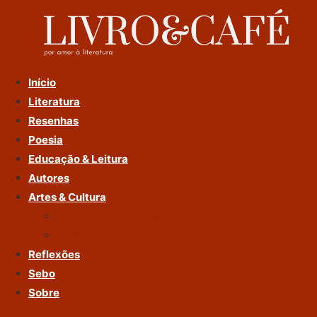
Ir
Para
O
Conteúdo
Início
Literatura
Resenhas
Poesia
Educação & Leitura
Autores
Artes & Cultura
Cinema & Literatura
Música
Reflexões
Sebo
Sobre