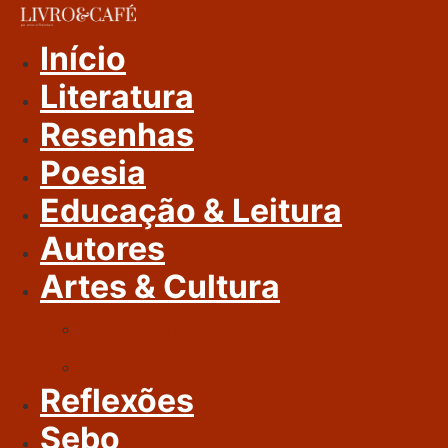
Ir
Para
Início
O
Literatura
Conteúdo
Resenhas
Poesia
Educação & Leitura
Autores
Artes & Cultura
Cinema & Literatura
Música
Reflexões
Sebo