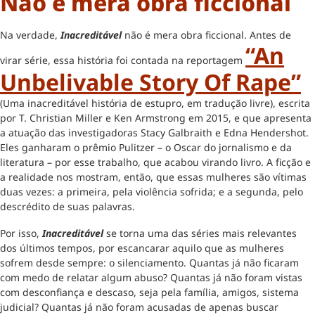
Não é mera obra ficcional
Na verdade,
Inacreditável
não é mera obra ficcional. Antes de
“An
virar série, essa história foi contada na reportagem
Unbelivable Story Of Rape”
(Uma inacreditável história de estupro, em tradução livre), escrita
por T. Christian Miller e Ken Armstrong em 2015, e que apresenta
a atuação das investigadoras Stacy Galbraith e Edna Hendershot.
Eles ganharam o prêmio Pulitzer – o Oscar do jornalismo e da
literatura – por esse trabalho, que acabou virando livro. A ficção e
a realidade nos mostram, então, que essas mulheres são vítimas
duas vezes: a primeira, pela violência sofrida; e a segunda, pelo
descrédito de suas palavras.
Por isso,
Inacreditável
se torna uma das séries mais relevantes
dos últimos tempos, por escancarar aquilo que as mulheres
sofrem desde sempre: o silenciamento. Quantas já não ficaram
com medo de relatar algum abuso? Quantas já não foram vistas
com desconfiança e descaso, seja pela família, amigos, sistema
judicial? Quantas já não foram acusadas de apenas buscar