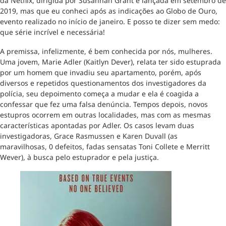
da Netflix, dirigida por Susannah Grant e lançada em setembro de
2019, mas que eu conheci após as indicações ao Globo de Ouro,
evento realizado no início de janeiro. E posso te dizer sem medo:
que série incrível e necessária!
A premissa, infelizmente, é bem conhecida por nós, mulheres.
Uma jovem, Marie Adler (Kaitlyn Dever), relata ter sido estuprada
por um homem que invadiu seu apartamento, porém, após
diversos e repetidos questionamentos dos investigadores da
polícia, seu depoimento começa a mudar e ela é coagida a
confessar que fez uma falsa denúncia. Tempos depois, novos
estupros ocorrem em outras localidades, mas com as mesmas
características apontadas por Adler. Os casos levam duas
investigadoras, Grace Rasmussen e Karen Duvall (as
maravilhosas, 0 defeitos, fadas sensatas Toni Collete e Merritt
Wever), à busca pelo estuprador e pela justiça.