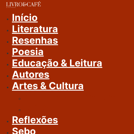
Ir
Para
Início
O
Literatura
Conteúdo
Resenhas
Poesia
Educação & Leitura
Autores
Artes & Cultura
Cinema & Literatura
Música
Reflexões
Sebo